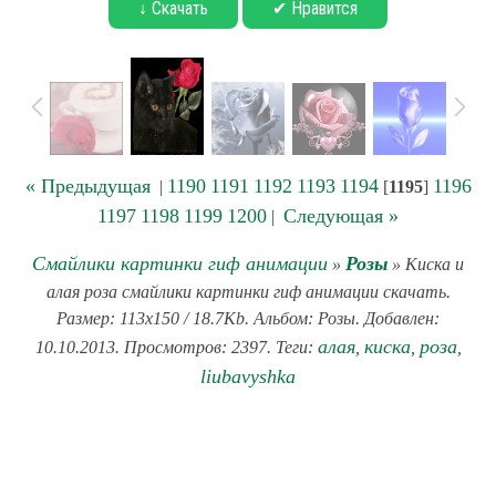
↓ Скачать
✔ Нравится
« Предыдущая
1190
1191
1192
1193
1194
1196
|
[
1195
]
1197
1198
1199
1200
Следующая »
|
Смайлики картинки гиф анимации
Розы
»
» Киска и
алая роза смайлики картинки гиф анимации скачать.
Размер: 113x150 / 18.7Kb. Альбом: Розы. Добавлен:
алая
киска
роза
10.10.2013. Просмотров: 2397. Теги:
,
,
,
liubavyshka