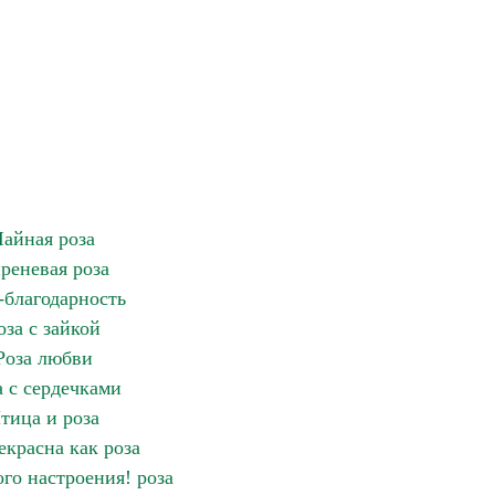
Чайная роза
реневая роза
-благодарность
оза с зайкой
Роза любви
а с сердечками
тица и роза
екрасна как роза
го настроения! роза