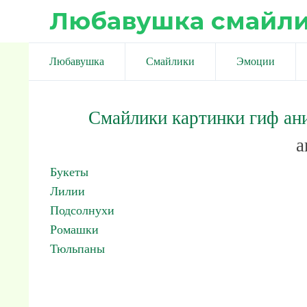
Любавушка смайл
Любавушка
Смайлики
Эмоции
Смайлики картинки гиф ан
а
Букеты
Лилии
Подсолнухи
Ромашки
Тюльпаны