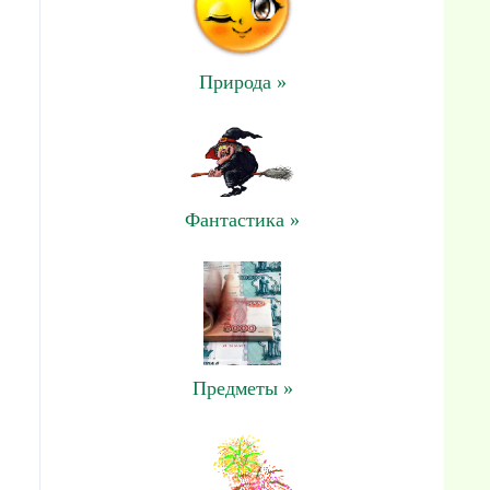
Природа »
Фантастика »
Предметы »