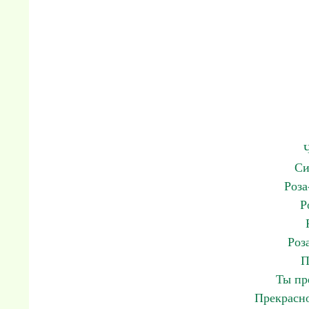
Си
Роза
Р
Роз
П
Ты пр
Прекрасно