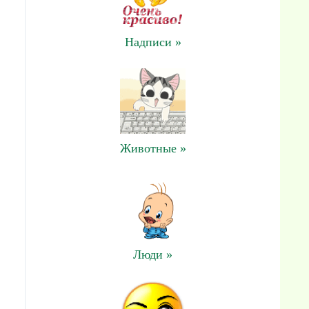
Надписи »
Животные »
Люди »