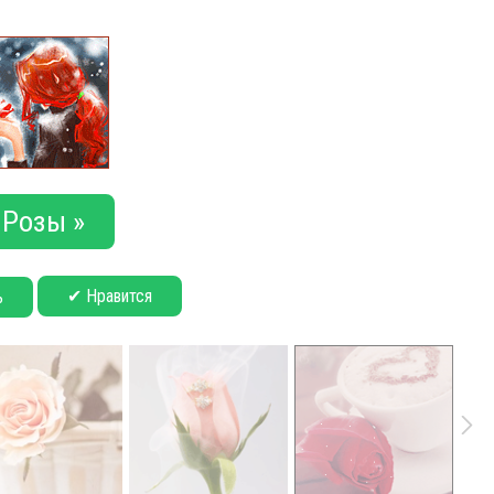
Розы »
✔ Нравится
ь