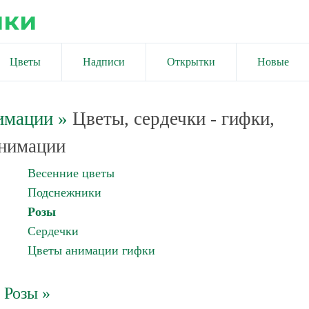
ики
Цветы
Надписи
Открытки
Новые
имации
»
Цветы, сердечки - гифки,
нимации
Весенние цветы
Подснежники
Розы
Сердечки
Цветы анимации гифки
Розы »