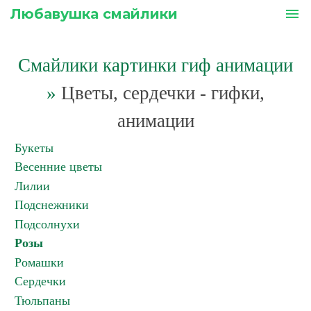
Любавушка смайлики
menu
Смайлики картинки гиф анимации
»
Цветы, сердечки - гифки,
анимации
Букеты
Весенние цветы
Лилии
Подснежники
Подсолнухи
Розы
Ромашки
Сердечки
Тюльпаны