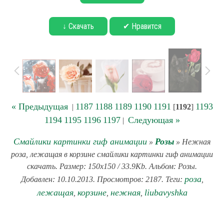
↓ Скачать
✔ Нравится
« Предыдущая
1187
1188
1189
1190
1191
1193
|
[
1192
]
1194
1195
1196
1197
Следующая »
|
Смайлики картинки гиф анимации
Розы
»
» Нежная
роза, лежащая в корзине смайлики картинки гиф анимации
скачать. Размер: 150x150 / 33.9Kb. Альбом: Розы.
роза
Добавлен: 10.10.2013. Просмотров: 2187. Теги:
,
лежащая
корзине
нежная
liubavyshka
,
,
,