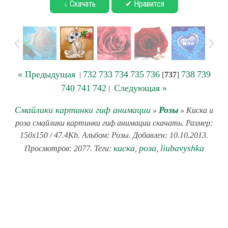
↓ Скачать
✔ Нравится
« Предыдущая
732
733
734
735
736
738
739
|
[
737
]
740
741
742
Следующая »
|
Смайлики картинки гиф анимации
Розы
»
» Киска и
роза смайлики картинки гиф анимации скачать. Размер:
150x150 / 47.4Kb. Альбом: Розы. Добавлен: 10.10.2013.
киска
роза
liubavyshka
Просмотров: 2077. Теги:
,
,