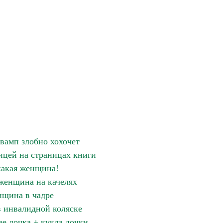
амп злобно хохочет
цей на страницах книги
какая женщина!
женщина на качелях
щина в чадре
 инвалидной коляске
е дочка + кукла дочки