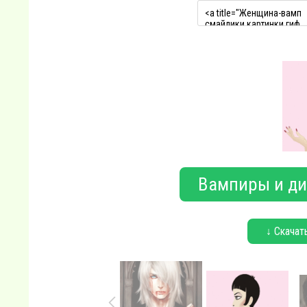
Вампиры и ди
↓ Скачат