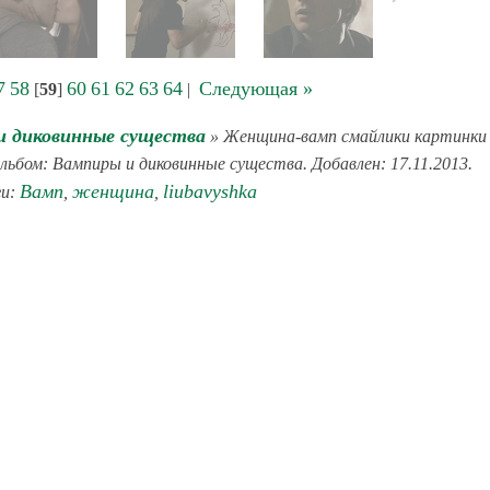
7
58
60
61
62
63
64
Следующая »
[
59
]
|
и диковинные существа
» Женщина-вамп смайлики картинки
Альбом: Вампиры и диковинные существа. Добавлен: 17.11.2013.
Вамп
женщина
liubavyshka
ги:
,
,