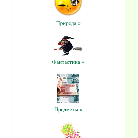
Природа »
Фантастика »
Предметы »