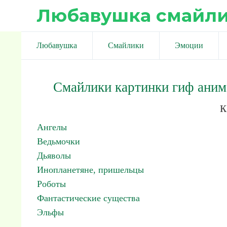
Любавушка смайл
Любавушка
Смайлики
Эмоции
Смайлики картинки гиф ани
к
Ангелы
Ведьмочки
Дьяволы
Инопланетяне, пришельцы
Роботы
Фантастические существа
Эльфы