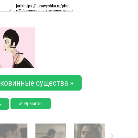
ковинные существа »
✔ Нравится
ь