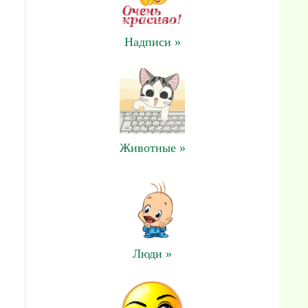
Надписи »
Животные »
Люди »