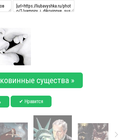
ковинные существа »
✔ Нравится
ь