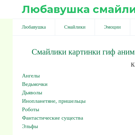
Любавушка смайл
Любавушка
Смайлики
Эмоции
Смайлики картинки гиф ани
к
Ангелы
Ведьмочки
Дьяволы
Инопланетяне, пришельцы
Роботы
Фантастические существа
Эльфы