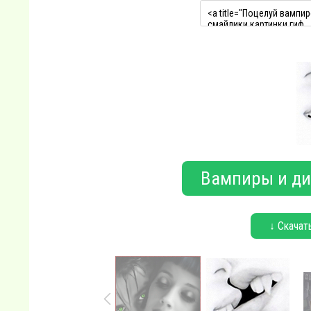
Вампиры и ди
↓ Скачат