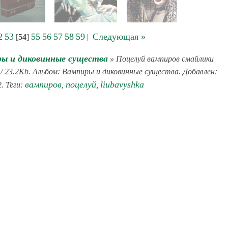
2
53
55
56
57
58
59
Следующая »
[
54
]
|
ы и диковинные существа
» Поцелуй вампиров смайлики
/ 23.2Kb. Альбом: Вампиры и диковинные существа. Добавлен:
вампиров
поцелуй
liubavyshka
. Теги:
,
,