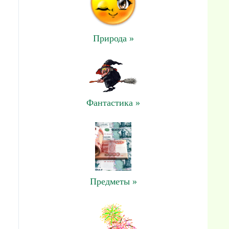
Природа »
Фантастика »
Предметы »