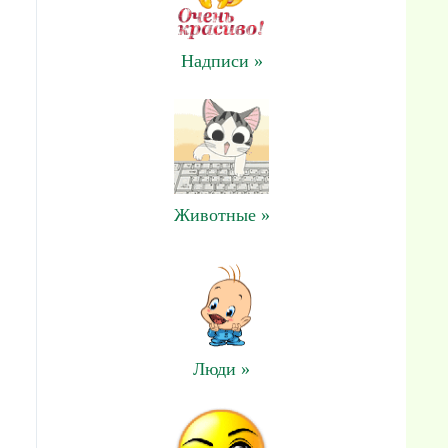
Надписи »
Животные »
Люди »