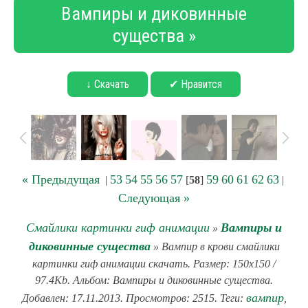
Вампиры и диковинные
существа »
↓ Скачать
✔ Нравится
« Предыдущая
53
54
55
56
57
59
60
61
62
63
|
[
58
]
|
Следующая »
Смайлики картинки гиф анимации
Вампиры и
»
диковинные существа
» Вампир в крови смайлики
картинки гиф анимации скачать. Размер: 150x150 /
97.4Kb. Альбом: Вампиры и диковинные существа.
вампир
Добавлен: 17.11.2013. Просмотров: 2515. Теги:
,