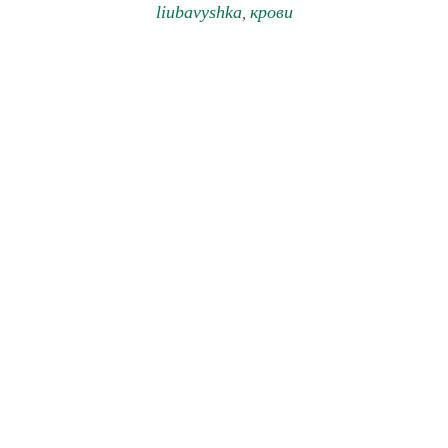
liubavyshka
крови
,