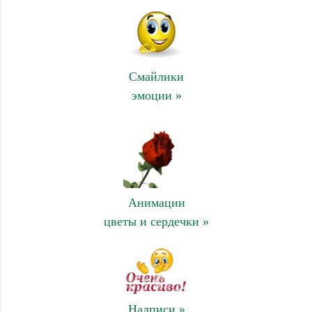
Смайлики
эмоции »
Анимации
цветы и сердечки »
Надписи »