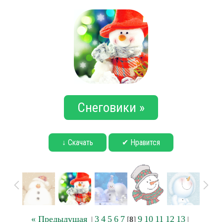
Снеговики »
↓ Скачать
✔ Нравится
« Предыдущая
3
4
5
6
7
9
10
11
12
13
|
[
8
]
|