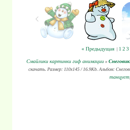
« Предыдущая
1
2
3
|
Смайлики картинки гиф анимации
Снеговик
»
скачать. Размер: 110x145 / 16.9Kb. Альбом: Снегов
танцует