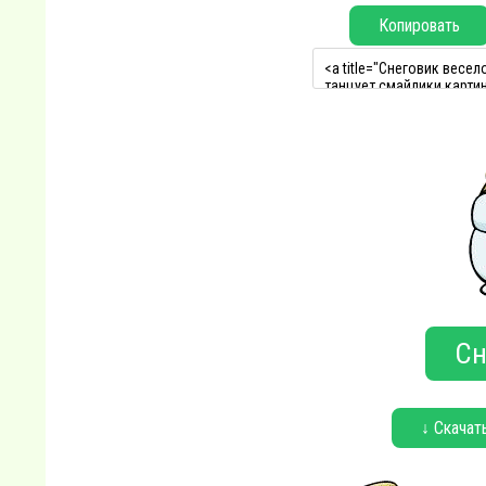
Копировать
Сн
↓ Скачат