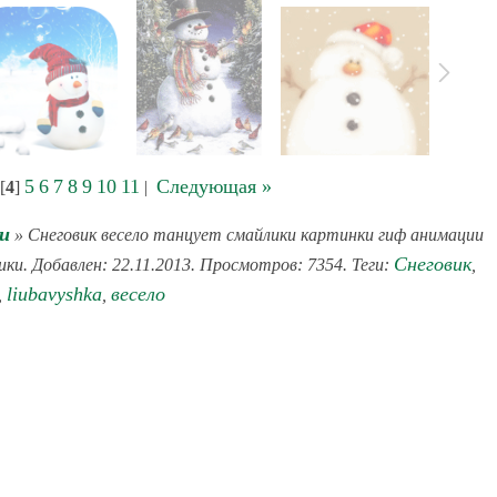
5
6
7
8
9
10
11
Следующая »
[
4
]
|
и
» Снеговик весело танцует смайлики картинки гиф анимации
Снеговик
ики. Добавлен: 22.11.2013. Просмотров: 7354. Теги:
,
liubavyshka
весело
,
,