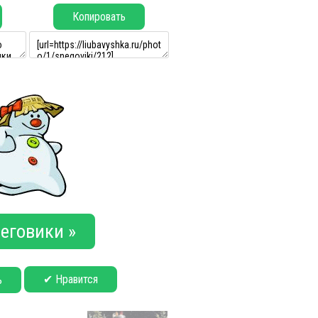
Копировать
еговики »
✔ Нравится
ь