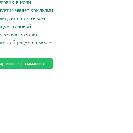
говик в ночи
цует и машет крыльями
нцует с платочком
цует головой
к весело хохочет
метлой радуется вьюге
артинки гиф анимации »