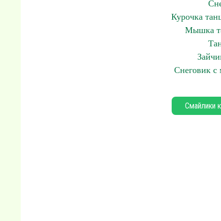
Сне
Курочка тан
Мышка та
Тан
Зайчи
Снеговик с 
Смайлики к