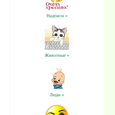
Надписи »
Животные »
Люди »