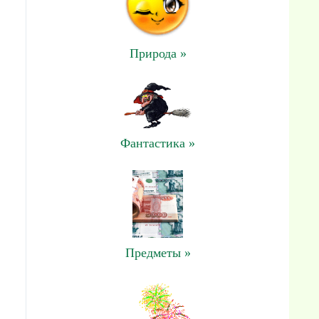
Природа »
Фантастика »
Предметы »