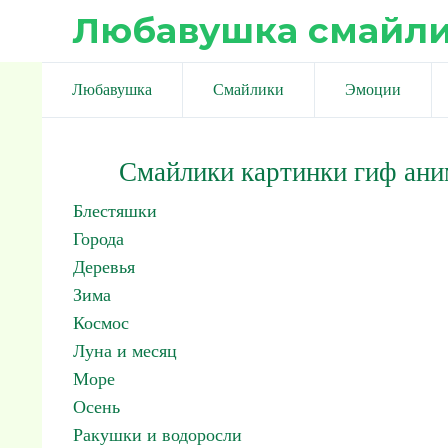
Любавушка смайл
Любавушка
Смайлики
Эмоции
Смайлики картинки гиф ан
Блестяшки
Города
Деревья
Зима
Космос
Луна и месяц
Море
Осень
Ракушки и водоросли