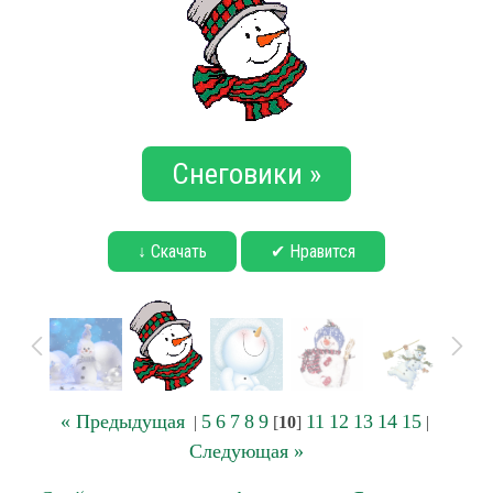
Снеговики »
↓ Скачать
✔ Нравится
« Предыдущая
5
6
7
8
9
11
12
13
14
15
|
[
10
]
|
Следующая »