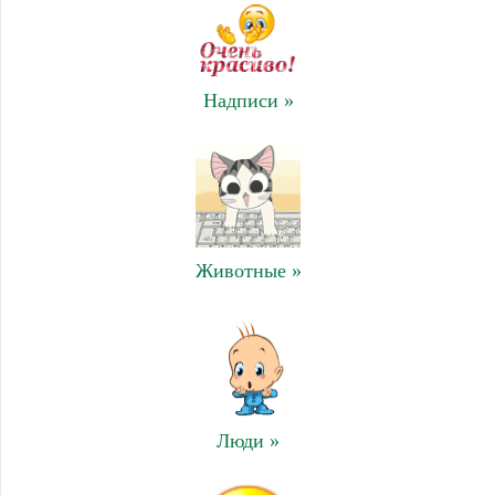
Надписи »
Животные »
Люди »