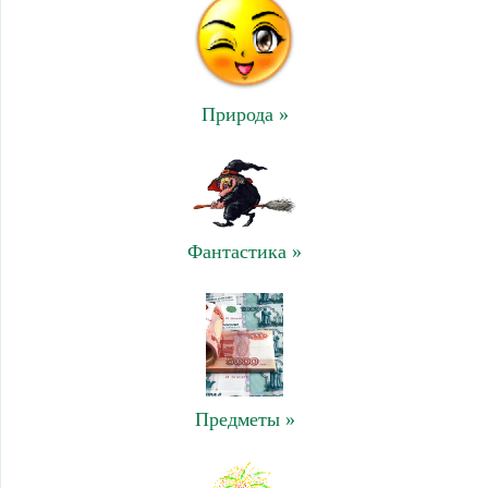
Природа »
Фантастика »
Предметы »