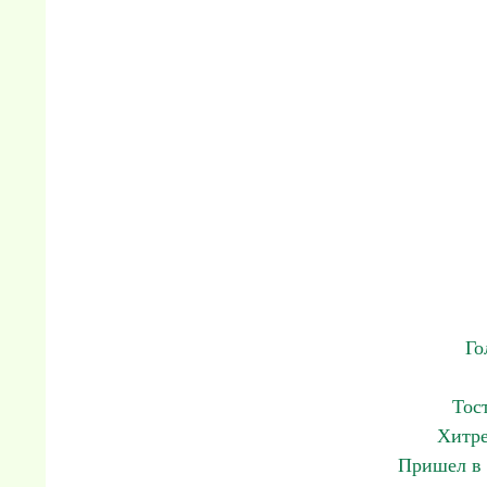
Го
Тос
Хитре
Пришел в 