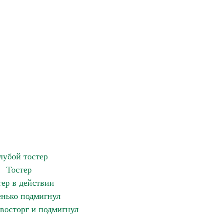
лубой тостер
Тостер
тер в действии
нько подмигнул
восторг и подмигнул