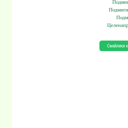
Подмиг
Подмиги
Подм
Целенапр
Смайлики к