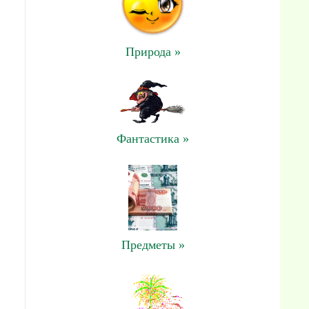
Природа »
Фантастика »
Предметы »