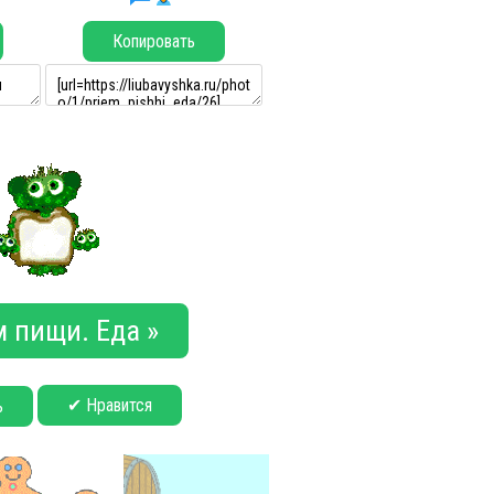
Копировать
 пищи. Еда »
✔ Нравится
ь