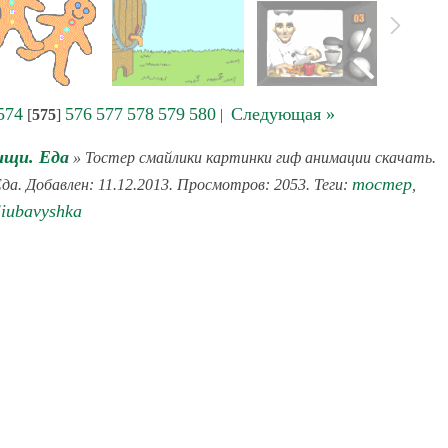
574
576
577
578
579
580
Следующая »
[
575
]
|
ищи. Еда
» Тостер смайлики картинки гиф анимации скачать.
тостер
да. Добавлен: 11.12.2013. Просмотров: 2053. Теги:
,
liubavyshka