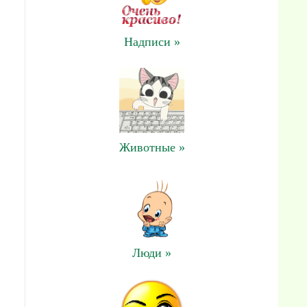
Надписи »
Животные »
Люди »