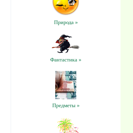
Природа »
Фантастика »
Предметы »