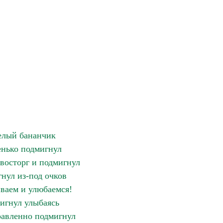
елый бананчик
нько подмигнул
восторг и подмигнул
нул из-под очков
ваем и улюбаемся!
игнул улыбаясь
авленно подмигнул