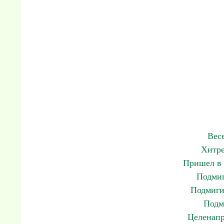
Вес
Хитре
Пришел в 
Подмиг
Подмиги
Подм
Целенапр