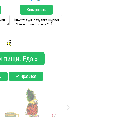
Копировать
 пищи. Еда »
✔ Нравится
ь