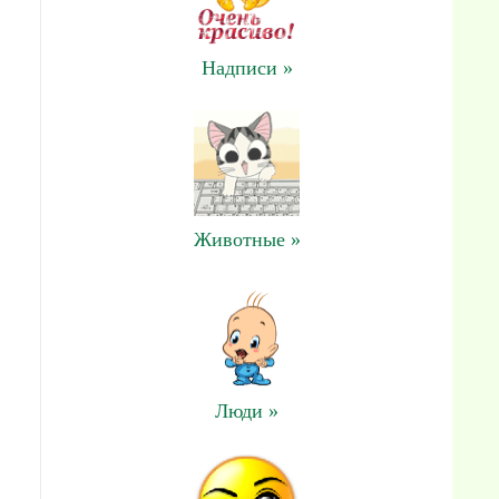
Надписи »
Животные »
Люди »