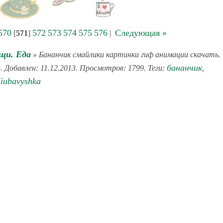
570
572
573
574
575
576
Следующая »
[
571
]
|
щи. Еда
» Бананчик смайлики картинки гиф анимации скачать.
бананчик
. Добавлен: 11.12.2013. Просмотров: 1799. Теги:
,
liubavyshka