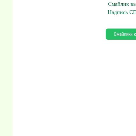
Смайлик вы
Надпись С
Смайлики к