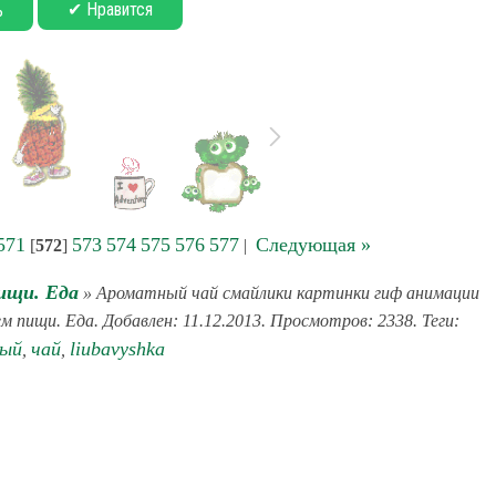
✔ Нравится
ь
571
573
574
575
576
577
Следующая »
[
572
]
|
ищи. Еда
» Ароматный чай смайлики картинки гиф анимации
м пищи. Еда. Добавлен: 11.12.2013. Просмотров: 2338. Теги:
ый
чай
liubavyshka
,
,