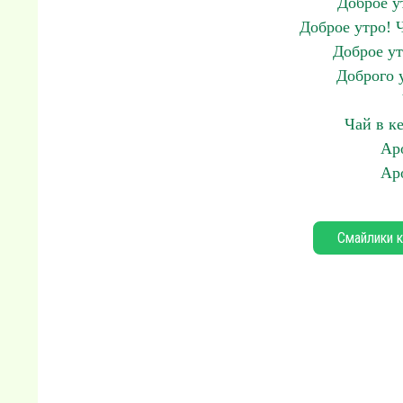
Доброе у
Доброе утро! Ч
Доброе ут
Доброго 
Чай в к
Ар
Ар
Смайлики к