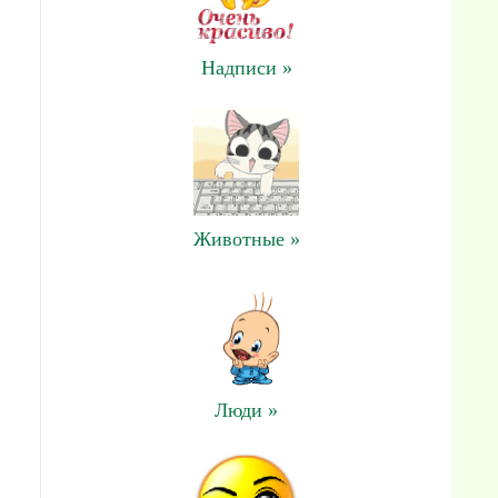
Надписи »
Животные »
Люди »