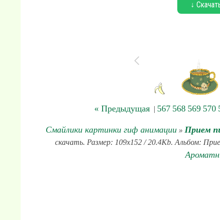
↓ Скачат
« Предыдущая
567
568
569
570
|
Смайлики картинки гиф анимации
Прием п
»
скачать. Размер: 109x152 / 20.4Kb. Альбом: Прие
Ароматн