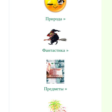
Природа »
Фантастика »
Предметы »