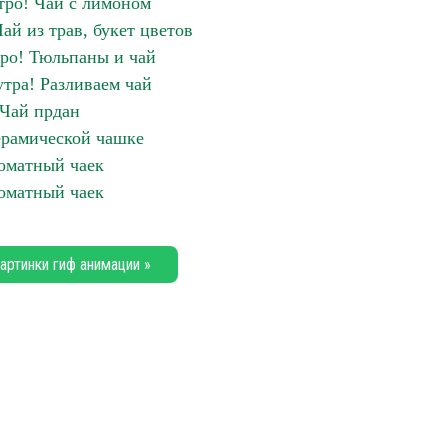
тро! Чай с лимоном
ай из трав, букет цветов
ро! Тюльпаны и чай
утра! Разливаем чай
Чай прдан
ерамической чашке
оматный чаек
оматный чаек
артинки гиф анимации »