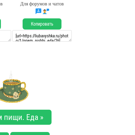
ов
Для форумов и чатов
Копировать
 пищи. Еда »