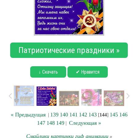
Патриотические праздники »
↓ Скачать
✔ Нравится
« Предыдущая
139
140
141
142
143
145
146
|
[
144
]
147
148
149
Следующая »
|
Смайлики картинки гиф анимации
»