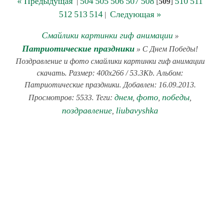
« Предыдущая
504
505
506
507
508
510
511
|
[
509
]
512
513
514
Следующая »
|
Смайлики картинки гиф анимации
»
Патриотические праздники
» С Днем Победы!
Поздравление и фото смайлики картинки гиф анимации
скачать. Размер: 400x266 / 53.3Kb. Альбом:
Патриотические праздники. Добавлен: 16.09.2013.
днем
фото
победы
Просмотров: 5533. Теги:
,
,
,
поздравление
liubavyshka
,