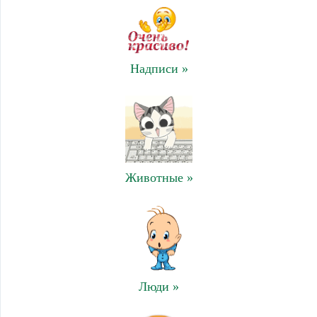
Надписи »
Животные »
Люди »