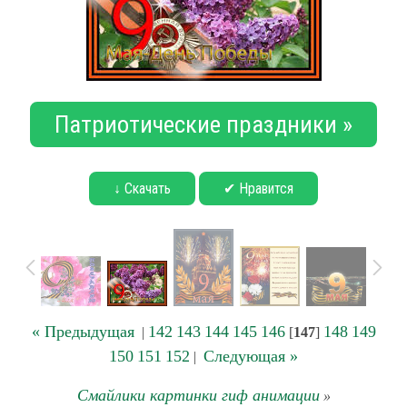
Патриотические праздники »
↓ Скачать
✔ Нравится
« Предыдущая
142
143
144
145
146
148
149
|
[
147
]
150
151
152
Следующая »
|
Смайлики картинки гиф анимации
»