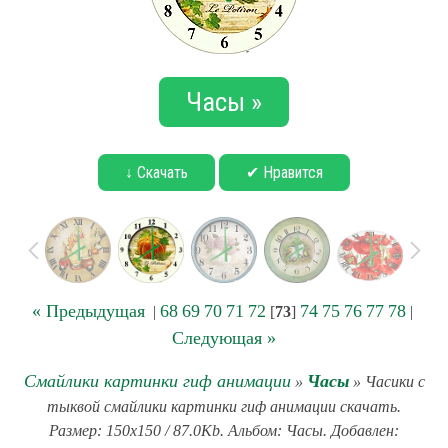
Часы »
↓ Скачать
✔ Нравится
« Предыдущая
68
69
70
71
72
74
75
76
77
78
|
[
73
]
|
Следующая »
Смайлики картинки гиф анимации
Часы
»
» Часики с
тыквой смайлики картинки гиф анимации скачать.
Размер: 150x150 / 87.0Kb. Альбом: Часы. Добавлен: