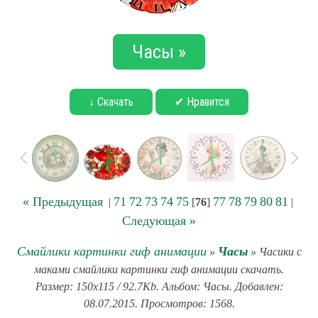
Часы »
↓ Скачать
✔ Нравится
« Предыдущая
71
72
73
74
75
77
78
79
80
81
|
[
76
]
|
Следующая »
Смайлики картинки гиф анимации
Часы
»
» Часики с
маками смайлики картинки гиф анимации скачать.
Размер: 150x115 / 92.7Kb. Альбом: Часы. Добавлен:
08.07.2015. Просмотров: 1568.