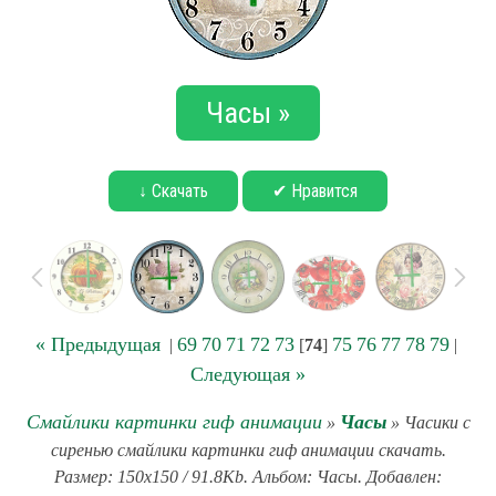
Часы »
↓ Скачать
✔ Нравится
« Предыдущая
69
70
71
72
73
75
76
77
78
79
|
[
74
]
|
Следующая »
Смайлики картинки гиф анимации
Часы
»
» Часики с
сиренью смайлики картинки гиф анимации скачать.
Размер: 150x150 / 91.8Kb. Альбом: Часы. Добавлен: