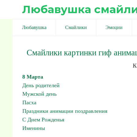
Любавушка смайл
Любавушка
Смайлики
Эмоции
Смайлики картинки гиф анима
к
8 Марта
День родителей
Мужской день
Пасха
Праздники анимации поздравления
С Днем Рожденья
Именины