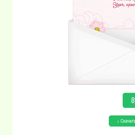
8
↓ Скачат