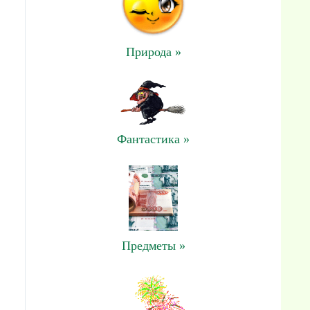
Природа »
Фантастика »
Предметы »