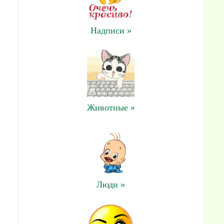
Надписи »
Животные »
Люди »