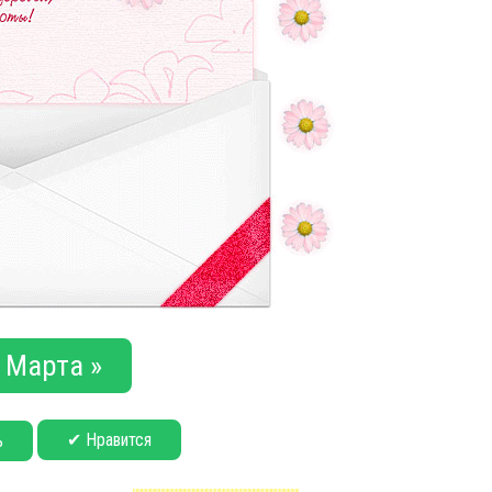
 Марта »
✔ Нравится
ь