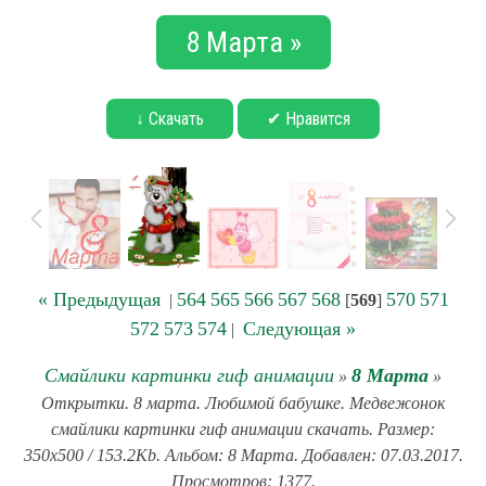
8 Марта »
↓ Скачать
✔ Нравится
« Предыдущая
564
565
566
567
568
570
571
|
[
569
]
572
573
574
Следующая »
|
Смайлики картинки гиф анимации
8 Марта
»
»
Открытки. 8 марта. Любимой бабушке. Медвежонок
смайлики картинки гиф анимации скачать. Размер:
350x500 / 153.2Kb. Альбом: 8 Марта. Добавлен: 07.03.2017.
Просмотров: 1377.