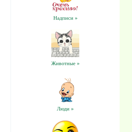
Надписи »
Животные »
Люди »