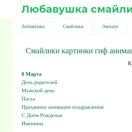
Любавушка смайл
Любавушка
Смайлики
Эмоции
Смайлики картинки гиф анима
к
8 Марта
День родителей
Мужской день
Пасха
Праздники анимации поздравления
С Днем Рожденья
Именины