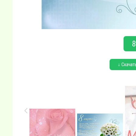
8
↓ Скачат