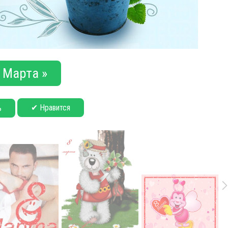
 Марта »
✔ Нравится
ь