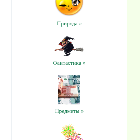
Природа »
Фантастика »
Предметы »