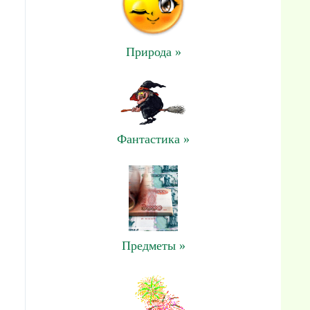
Природа »
Фантастика »
Предметы »