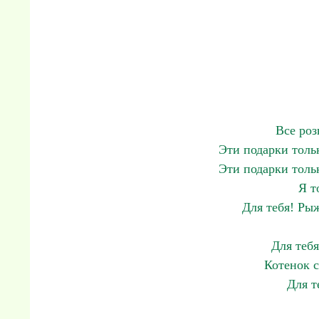
Все роз
Эти подарки толь
Эти подарки толь
Я т
Для тебя! Ры
Для тебя
Котенок 
Для т