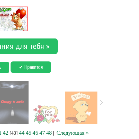
ния для тебя »
✔ Нравится
ь
1
42
44
45
46
47
48
Следующая »
[
43
]
|