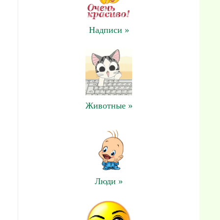
Надписи »
Животные »
Люди »