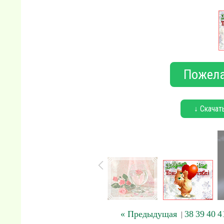
Пожела
↓ Скачат
« Предыдущая
38
39
40
4
|