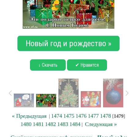
Новый год и рождество »
↓ Скачать
✔ Нравится
« Предыдущая
1474
1475
1476
1477
1478
|
[
1479
]
1480
1481
1482
1483
1484
Следующая »
|