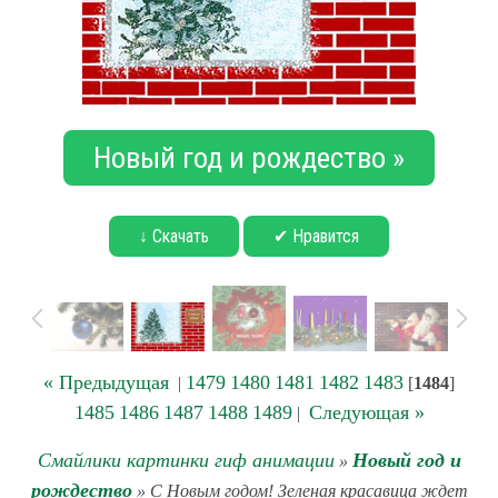
Новый год и рождество »
↓ Скачать
✔ Нравится
« Предыдущая
1479
1480
1481
1482
1483
|
[
1484
]
1485
1486
1487
1488
1489
Следующая »
|
Смайлики картинки гиф анимации
Новый год и
»
рождество
» С Новым годом! Зеленая красавица ждет