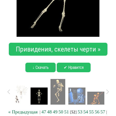
Привидения, скелеты черти »
↓ Скачать
✔ Нравится
« Предыдущая
47
48
49
50
51
53
54
55
56
57
|
[
52
]
|