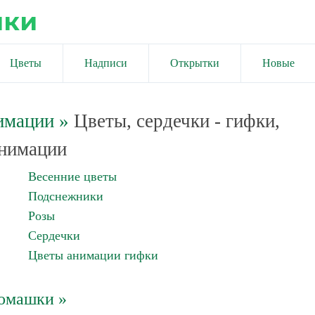
ики
Цветы
Надписи
Открытки
Новые
имации
»
Цветы, сердечки - гифки,
нимации
Весенние цветы
Подснежники
Розы
Сердечки
Цветы анимации гифки
омашки »