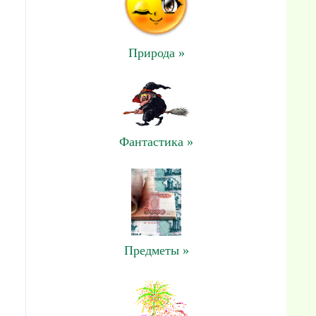
Природа »
Фантастика »
Предметы »