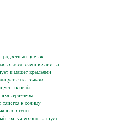
- радостный цветок
ась сквозь осенние листья
цует и машет крыльями
нцует с платочком
цует головой
шка сердечком
 тянется к солнцу
машка в тени
ый год! Снеговик танцует