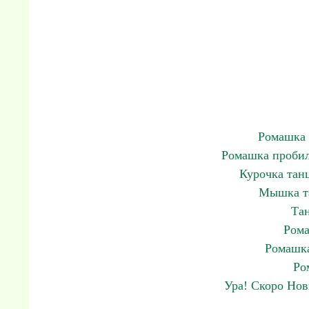
Ромашка 
Ромашка пробил
Курочка тан
Мышка та
Тан
Рома
Ромашка
Ро
Ура! Скоро Нов