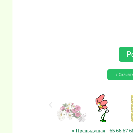
Р
↓ Скачат
« Предыдущая
65
66
67
6
|