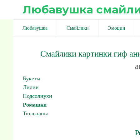
Любавушка смайл
Любавушка
Смайлики
Эмоции
Смайлики картинки гиф ан
а
Букеты
Лилии
Подсолнухи
Ромашки
Тюльпаны
Р