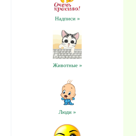
Надписи »
Животные »
Люди »