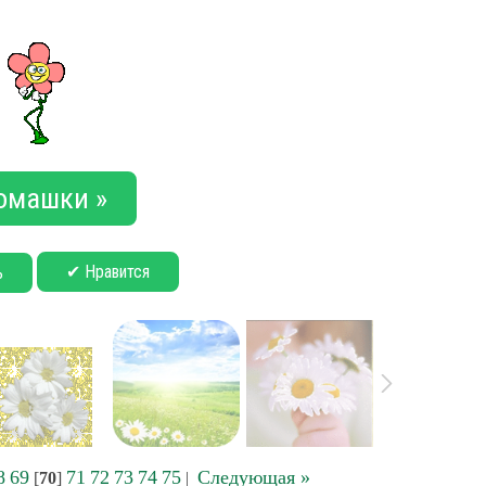
омашки »
✔ Нравится
ь
8
69
71
72
73
74
75
Следующая »
[
70
]
|