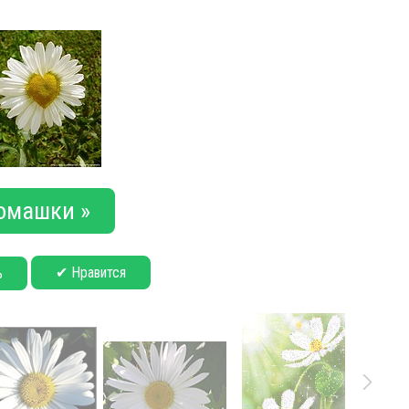
омашки »
✔ Нравится
ь