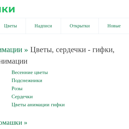
ики
Цветы
Надписи
Открытки
Новые
имации
»
Цветы, сердечки - гифки,
нимации
Весенние цветы
Подснежники
Розы
Сердечки
Цветы анимации гифки
омашки »