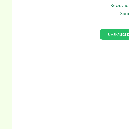
Божья к
Зай
Смайлики к