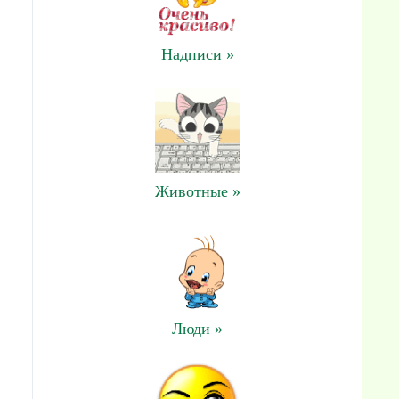
Надписи »
Животные »
Люди »