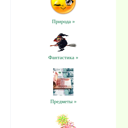
Природа »
Фантастика »
Предметы »