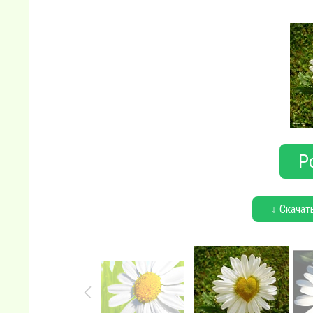
Р
↓ Скачат