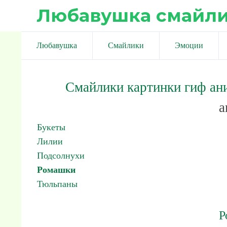
Любавушка смайл
Любавушка
Смайлики
Эмоции
Смайлики картинки гиф ан
а
Букеты
Лилии
Подсолнухи
Ромашки
Тюльпаны
Р