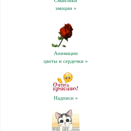
Смайлики
эмоции »
Анимации
цветы и сердечки »
Надписи »