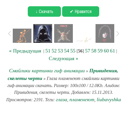
↓ Скачать
✔ Нравится
« Предыдущая
51
52
53
54
55
57
58
59
60
61
|
[
56
]
|
Следующая »
Смайлики картинки гиф анимации
Привидения,
»
скелеты черти
» Глаза пламенеют смайлики картинки
гиф анимации скачать. Размер: 100x100 / 12.0Kb. Альбом:
Привидения, скелеты черти. Добавлен: 15.11.2013.
глаза
пламенеют
liubavyshka
Просмотров: 2191. Теги:
,
,