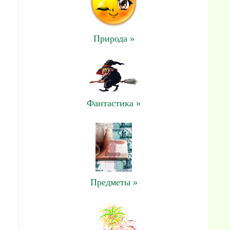
Природа »
Фантастика »
Предметы »