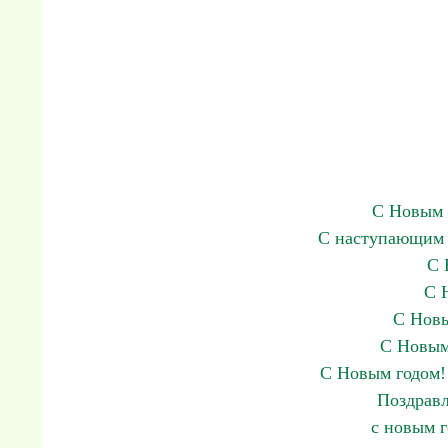
С Новым 
С наступающим 
С 
С 
С Новы
С Новым
С Новым годом! 
Поздравл
с новым 