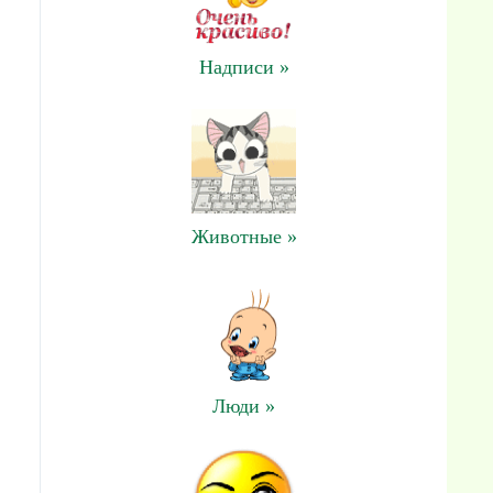
Надписи »
Животные »
Люди »