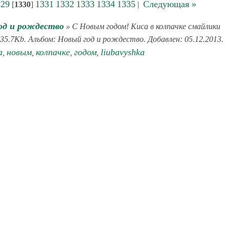
329
1331
1332
1333
1334
1335
Следующая »
[
1330
]
|
од и рождество
» С Новым годом! Киса в колпачке смайлики
35.7Kb. Альбом: Новый год и рождество. Добавлен: 05.12.2013.
а
новым
колпачке
годом
liubavyshka
,
,
,
,