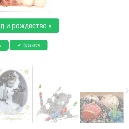
д и рождество »
✔ Нравится
ь