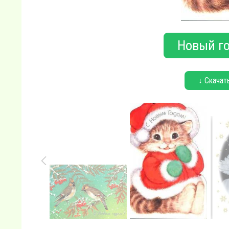
Новый го
↓ Скачат