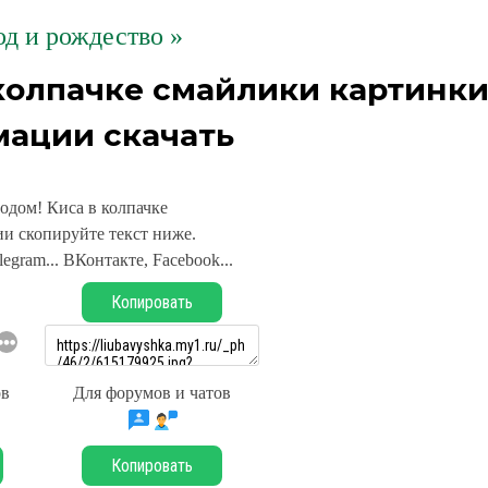
д и рождество »
 колпачке смайлики картинк
мации скачать
одом! Киса в колпачке
и скопируйте текст ниже.
legram... ВКонтакте, Facebook...
Копировать
ов
Для форумов и чатов
Копировать