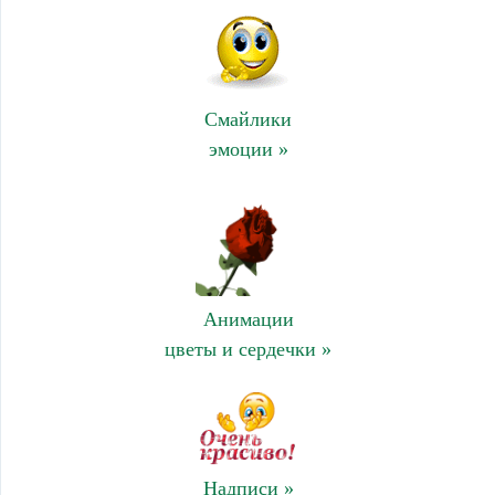
Смайлики
эмоции »
Анимации
цветы и сердечки »
Надписи »