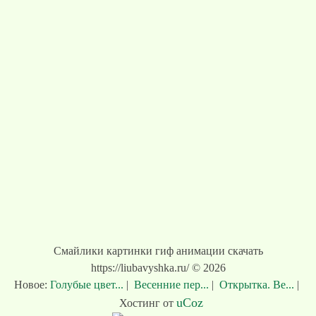
Смайлики картинки гиф анимации скачать
https://liubavyshka.ru/ © 2026
Новое:
Голубые цвет...
|
Весенние пер...
|
Открытка. Ве...
|
uCoz
Хостинг от