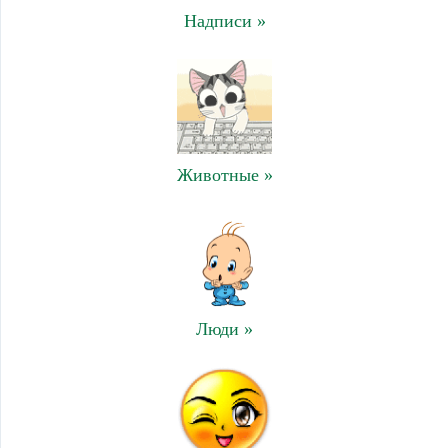
Надписи »
Животные »
Люди »