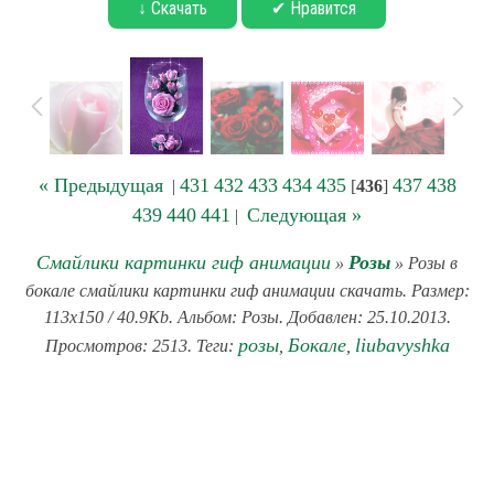
↓ Скачать
✔ Нравится
« Предыдущая
431
432
433
434
435
437
438
|
[
436
]
439
440
441
Следующая »
|
Смайлики картинки гиф анимации
Розы
»
» Розы в
бокале смайлики картинки гиф анимации скачать. Размер:
113x150 / 40.9Kb. Альбом: Розы. Добавлен: 25.10.2013.
розы
Бокале
liubavyshka
Просмотров: 2513. Теги:
,
,