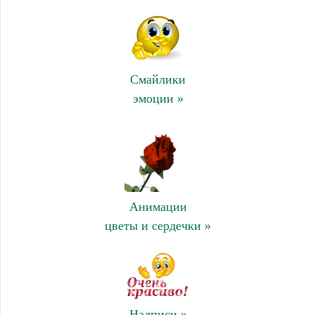
Смайлики
эмоции »
Анимации
цветы и сердечки »
Надписи »