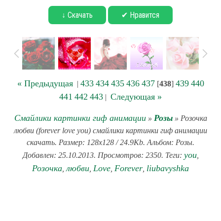
↓ Скачать
✔ Нравится
« Предыдущая
433
434
435
436
437
439
440
|
[
438
]
441
442
443
Следующая »
|
Смайлики картинки гиф анимации
Розы
»
» Розочка
любви (forever love you) смайлики картинки гиф анимации
скачать. Размер: 128x128 / 24.9Kb. Альбом: Розы.
you
Добавлен: 25.10.2013. Просмотров: 2350. Теги:
,
Розочка
любви
Love
Forever
liubavyshka
,
,
,
,