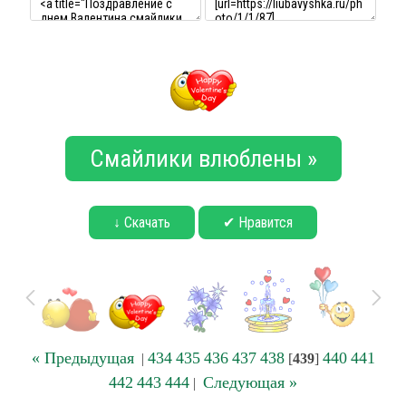
Смайлики влюблены »
↓ Скачать
✔ Нравится
« Предыдущая
434
435
436
437
438
440
441
|
[
439
]
442
443
444
Следующая »
|