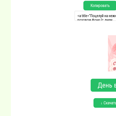
Копировать
День 
↓ Скачат