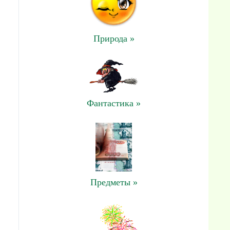
Природа »
Фантастика »
Предметы »