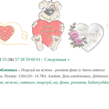
4
55
57
58
59
60
61
Следующая »
[
56
]
|
юбленных
» Поцелуй на нежно - розовом фоне (с днем святого
. Размер: 150x150 / 14.7Kb. Альбом: День влюбленных. Добавлен:
на
нежно
святого
поцелуй
на
фоне
розовом
liubavyshka
,
,
,
,
,
,
,