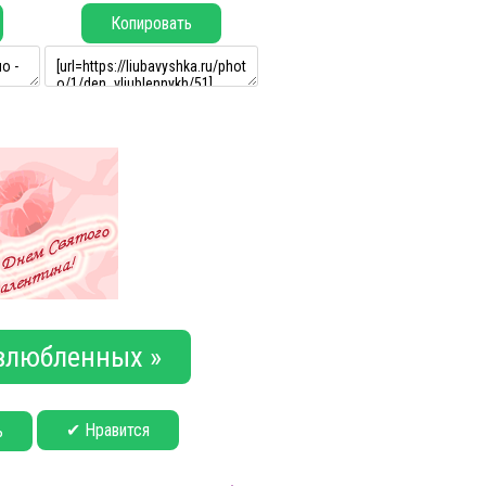
Копировать
влюбленных »
✔ Нравится
ь