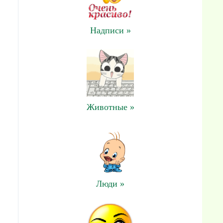
Надписи »
Животные »
Люди »