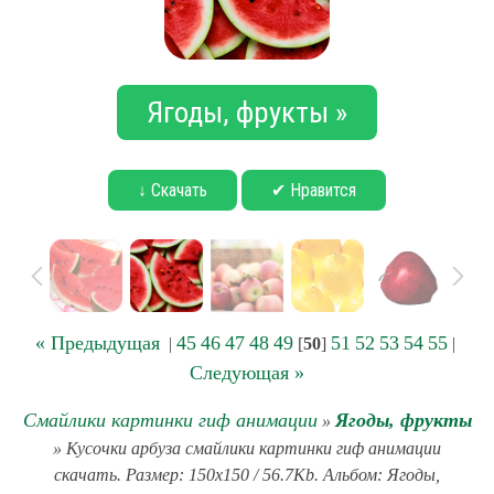
Ягоды, фрукты »
↓ Скачать
✔ Нравится
« Предыдущая
45
46
47
48
49
51
52
53
54
55
|
[
50
]
|
Следующая »
Смайлики картинки гиф анимации
Ягоды, фрукты
»
» Кусочки арбуза смайлики картинки гиф анимации
скачать. Размер: 150x150 / 56.7Kb. Альбом: Ягоды,