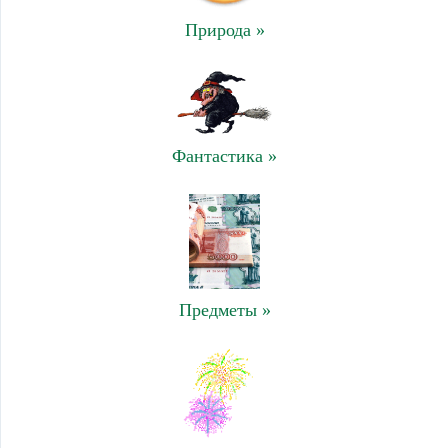
Природа »
Фантастика »
Предметы »