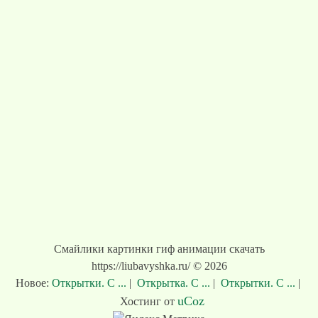
Смайлики картинки гиф анимации скачать
https://liubavyshka.ru/ © 2026
Новое:
Открытки. С ...
|
Открытка. С ...
|
Открытки. С ...
|
uCoz
Хостинг от