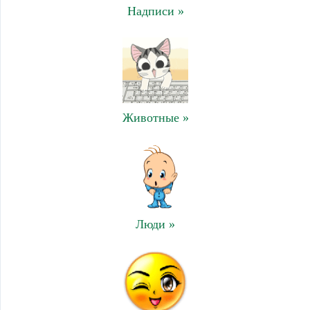
Надписи »
Животные »
Люди »