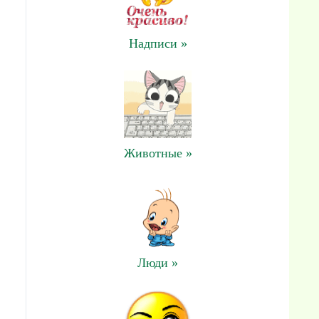
Надписи »
Животные »
Люди »