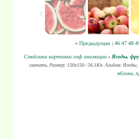
« Предыдущая
46
47
48
4
|
Смайлики картинки гиф анимации
Ягоды, фр
»
скачать. Размер: 150x150 / 56.1Kb. Альбом: Ягоды,
яблоки
п
,