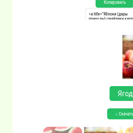
Копировать
Ягод
↓ Скачат