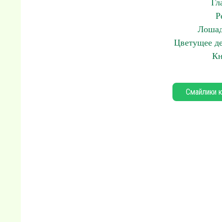
Гл
Р
Лошад
Цветущее де
Кн
Смайлики к