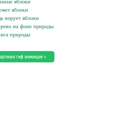
азные яблоки
ежет яблоки
ь ворует яблоки
рево на фоне природы
ига природы
артинки гиф анимации »