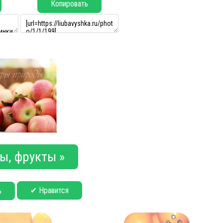
Копировать
ы, фрукты »
✔ Нравится
ь