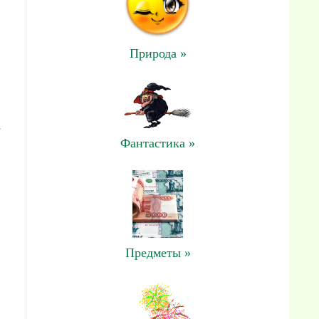
Природа »
и
Фантастика »
Предметы »