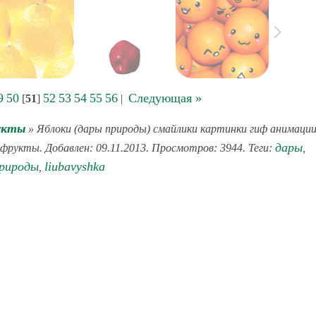
9
50
52
53
54
55
56
Следующая »
[
51
]
|
укты
» Яблоки (дары природы) смайлики картинки гиф анимаци
дары
 фрукты. Добавлен: 09.11.2013. Просмотров: 3944. Теги:
,
рироды
liubavyshka
,