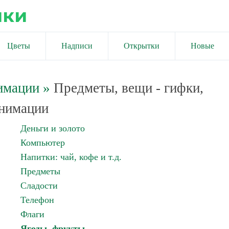
ики
Цветы
Надписи
Открытки
Новые
имации
»
Предметы, вещи - гифки,
нимации
Деньги и золото
Компьютер
Напитки: чай, кофе и т.д.
Предметы
Сладости
Телефон
Флаги
Ягоды, фрукты