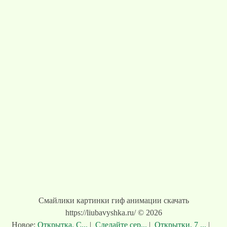
Смайлики картинки гиф анимации скачать
https://liubavyshka.ru/ © 2026
Новое:
Открытка. С...
|
Сделайте сер...
|
Открытки. 7 ...
|