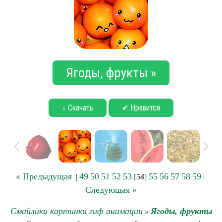
Ягоды, фрукты »
↓ Скачать
✔ Нравится
« Предыдущая
49
50
51
52
53
55
56
57
58
59
|
[
54
]
|
Следующая »
Смайлики картинки гиф анимации
Ягоды, фрукты
»