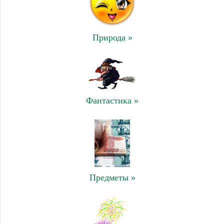
Природа »
Фантастика »
Предметы »