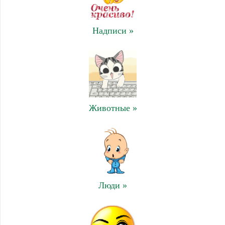
Надписи »
Животные »
Люди »