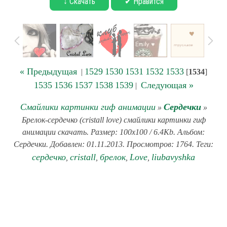
↓ Скачать
✔ Нравится
« Предыдущая
1529
1530
1531
1532
1533
|
[
1534
]
1535
1536
1537
1538
1539
Следующая »
|
Смайлики картинки гиф анимации
Сердечки
»
»
Брелок-сердечко (cristall love) смайлики картинки гиф
анимации скачать. Размер: 100x100 / 6.4Kb. Альбом:
Сердечки. Добавлен: 01.11.2013. Просмотров: 1764. Теги:
сердечко
cristall
брелок
Love
liubavyshka
,
,
,
,