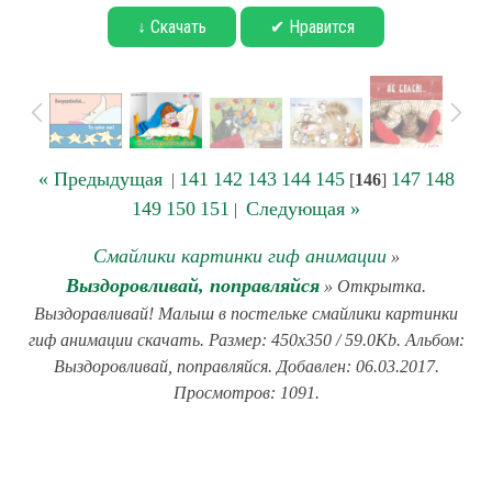
↓ Скачать
✔ Нравится
« Предыдущая
141
142
143
144
145
147
148
|
[
146
]
149
150
151
Следующая »
|
Смайлики картинки гиф анимации
»
Выздоровливай, поправляйся
» Открытка.
Выздоравливай! Малыш в постельке смайлики картинки
гиф анимации скачать. Размер: 450x350 / 59.0Kb. Альбом:
Выздоровливай, поправляйся. Добавлен: 06.03.2017.
Просмотров: 1091.