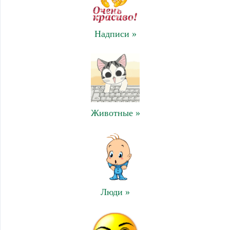
Надписи »
Животные »
Люди »