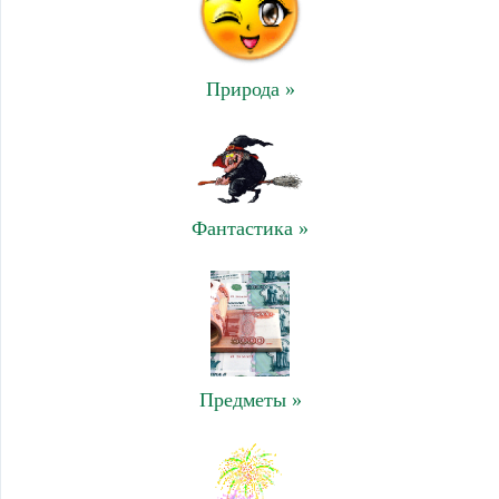
Природа »
Фантастика »
Предметы »