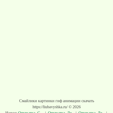
Смайлики картинки гиф анимации скачать
https://liubavyshka.ru/ © 2026
Новое:
Открытка. С ...
|
Открытка. Де...
|
Открытка. Де...
|