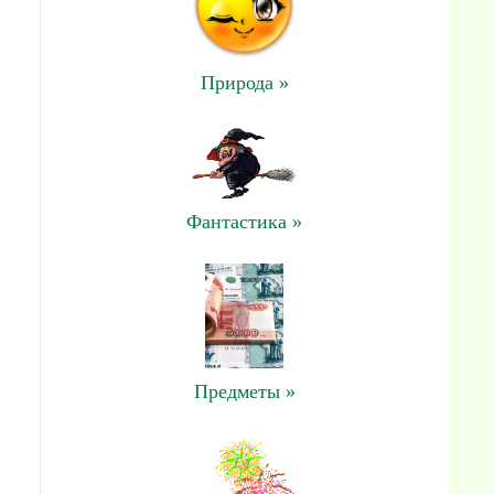
Природа »
Фантастика »
Предметы »