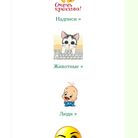
Надписи »
Животные »
Люди »