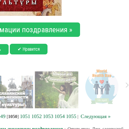
мации поздравления »
✔ Нравится
ь
049
1051
1052
1053
1054
1055
Следующая »
[
1050
]
|
ки анимации поздравления
» Открытки. День славянской