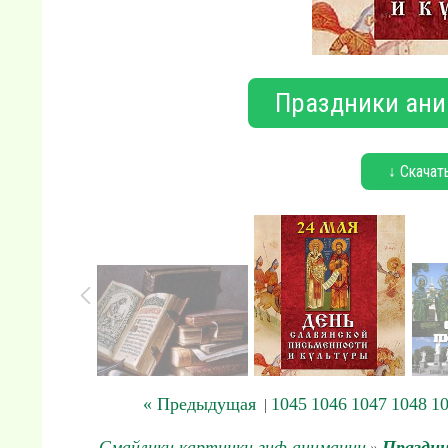
Праздники ани
↓ Скачат
« Предыдущая
1045
1046
1047
1048
1
|
Смайлики картинки гиф анимации
Праздни
»