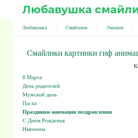
Любавушка смайл
Любавушка
Смайлики
Эмоции
Смайлики картинки гиф анима
к
8 Марта
День родителей
Мужской день
Пасха
Праздники анимации поздравления
С Днем Рожденья
Именины