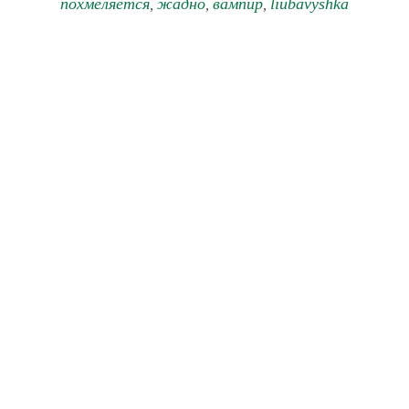
похмеляется
жадно
вампир
liubavyshka
,
,
,