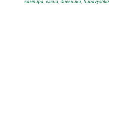
вампира
елена
дневники
liubavyshka
,
,
,