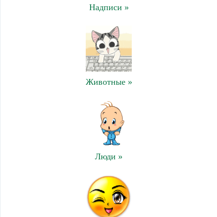
Надписи »
Животные »
Люди »