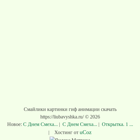
Смайлики картинки гиф анимации скачать
https://liubavyshka.ru/ © 2026
Новое:
С Днем Смеха...
|
С Днем Смеха...
|
Открытка. 1 ...
uCoz
|
Хостинг от