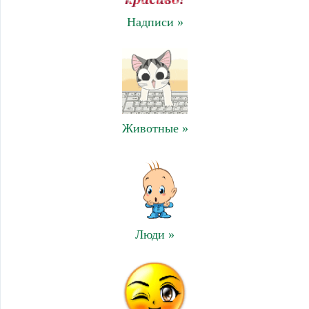
Надписи »
Животные »
Люди »