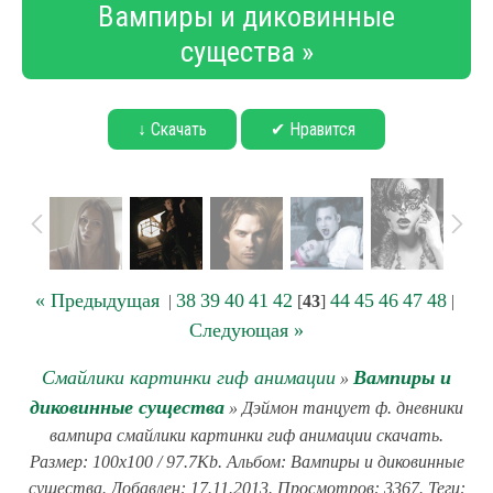
Вампиры и диковинные
существа »
↓ Скачать
✔ Нравится
« Предыдущая
38
39
40
41
42
44
45
46
47
48
|
[
43
]
|
Следующая »
Смайлики картинки гиф анимации
Вампиры и
»
диковинные существа
» Дэймон танцует ф. дневники
вампира смайлики картинки гиф анимации скачать.
Размер: 100x100 / 97.7Kb. Альбом: Вампиры и диковинные
существа. Добавлен: 17.11.2013. Просмотров: 3367. Теги: