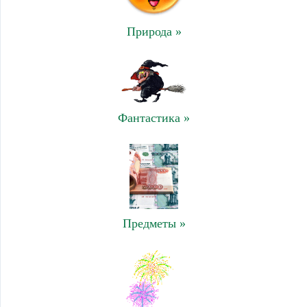
Природа »
Фантастика »
Предметы »