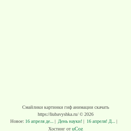
Смайлики картинки гиф анимации скачать
https://liubavyshka.ru/ © 2026
Новое:
16 апреля де...
|
День науки!
|
16 апреля! Д...
|
uCoz
Хостинг от