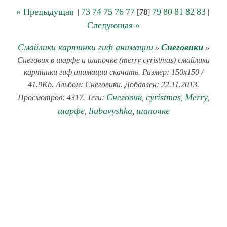
« Предыдущая
73
74
75
76
77
79
80
81
82
83
|
[
78
]
|
Следующая »
Смайлики картинки гиф анимации
Снеговики
»
»
Снеговик в шарфе и шапочке (merry cyristmas) смайлики
картинки гиф анимации скачать. Размер: 150x150 /
41.9Kb. Альбом: Снеговики. Добавлен: 22.11.2013.
Снеговик
cyristmas
Merry
Просмотров: 4317. Теги:
,
,
,
шарфе
liubavyshka
шапочке
,
,