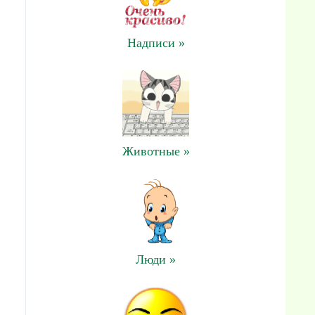
Надписи »
Животные »
Люди »