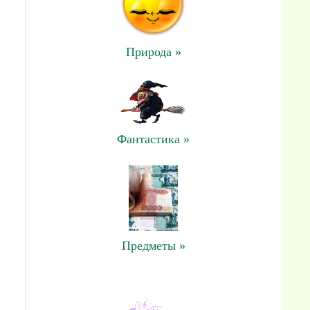
Природа »
Фантастика »
Предметы »