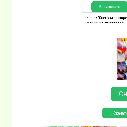
Копировать
Сн
↓ Скачат