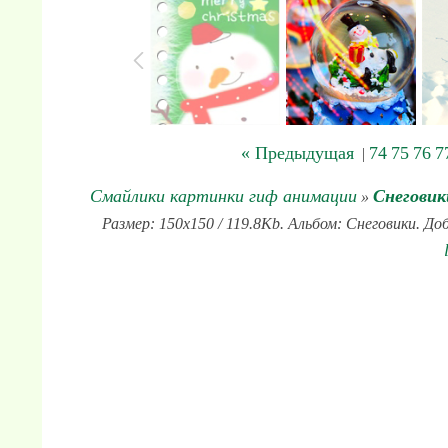
« Предыдущая
74
75
76
7
|
Смайлики картинки гиф анимации
Снеговик
»
Размер: 150x150 / 119.8Kb. Альбом: Снеговики. До