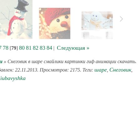
7
78
80
81
82
83
84
Следующая »
[
79
]
|
и
» Снеговик в шаре смайлики картинки гиф анимации скачать.
шаре
Снеговик
бавлен: 22.11.2013. Просмотров: 2175. Теги:
,
,
liubavyshka