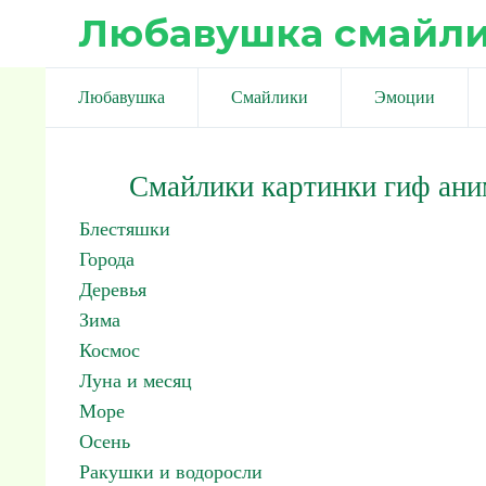
Любавушка смайл
Любавушка
Смайлики
Эмоции
Смайлики картинки гиф ан
Блестяшки
Города
Деревья
Зима
Космос
Луна и месяц
Море
Осень
Ракушки и водоросли