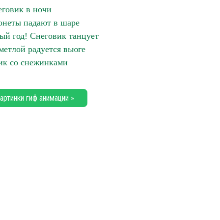
говик в ночи
онеты падают в шаре
ый год! Снеговик танцует
метлой радуется вьюге
ик со снежинками
артинки гиф анимации »