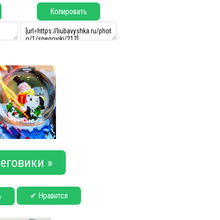
Копировать
еговики »
✔ Нравится
ь