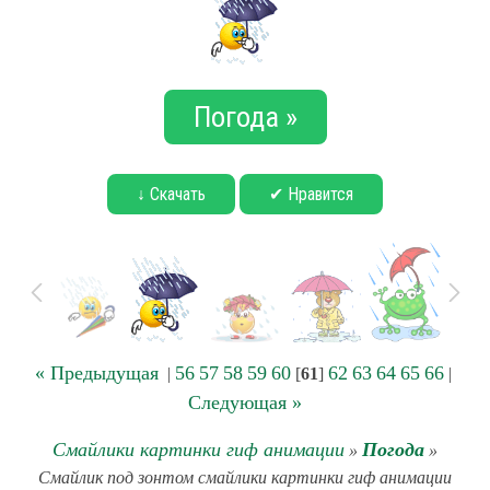
Погода »
↓ Скачать
✔ Нравится
« Предыдущая
56
57
58
59
60
62
63
64
65
66
|
[
61
]
|
Следующая »
Смайлики картинки гиф анимации
Погода
»
»
Смайлик под зонтом смайлики картинки гиф анимации