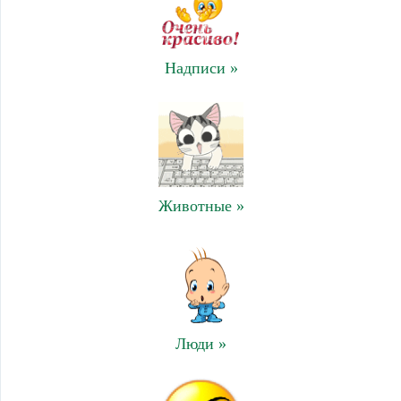
Надписи »
Животные »
Люди »