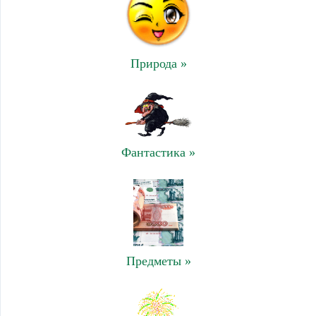
Природа »
Фантастика »
Предметы »