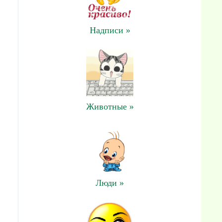
Надписи »
Животные »
Люди »