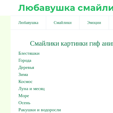
Любавушка смайл
Любавушка
Смайлики
Эмоции
Смайлики картинки гиф ан
Блестяшки
Города
Деревья
Зима
Космос
Луна и месяц
Море
Осень
Ракушки и водоросли