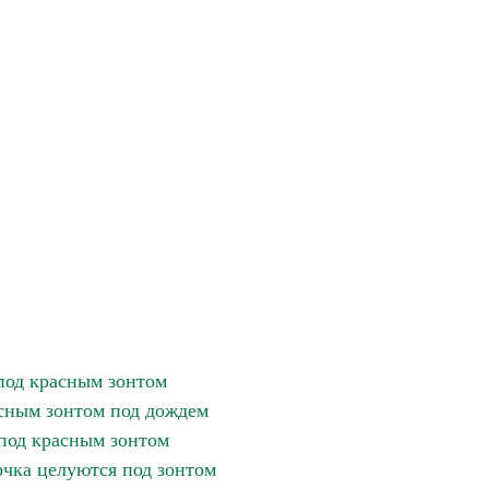
под красным зонтом
асным зонтом под дождем
под красным зонтом
очка целуются под зонтом