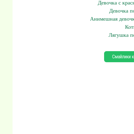
Девочка с крас
Девочка п
Анимешная девочка
Кот
Лягушка п
Смайлики к