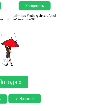
Копировать
Погода »
✔ Нравится
ь