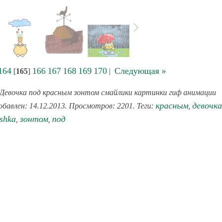
164
166
167
168
169
170
Следующая »
[
165
]
|
Девочка под красным зонтом смайлики картинки гиф анимации
красным
девочка
обавлен: 14.12.2013. Просмотров: 2201. Теги:
,
yshka
зонтом
под
,
,